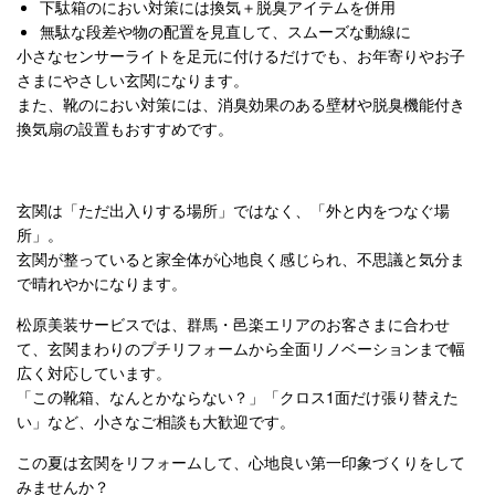
下駄箱のにおい対策には換気＋脱臭アイテムを併用
無駄な段差や物の配置を見直して、スムーズな動線に
小さなセンサーライトを足元に付けるだけでも、お年寄りやお子
さまにやさしい玄関になります。
また、靴のにおい対策には、消臭効果のある壁材や脱臭機能付き
換気扇の設置もおすすめです。
玄関は「ただ出入りする場所」ではなく、「外と内をつなぐ場
所」。
玄関が整っていると家全体が心地良く感じられ、不思議と気分ま
で晴れやかになります。
松原美装サービスでは、群馬・邑楽エリアのお客さまに合わせ
て、玄関まわりのプチリフォームから全面リノベーションまで幅
広く対応しています。
「この靴箱、なんとかならない？」「クロス1面だけ張り替えた
い」など、小さなご相談も大歓迎です。
この夏は玄関をリフォームして、心地良い第一印象づくりをして
みませんか？