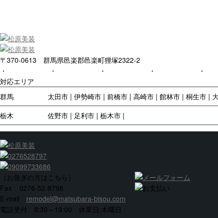
〒370-0613 群馬県邑楽郡邑楽町狸塚2322-2
Top
Service
Gallery
About us
Con
対応エリア
群馬
太田市
伊勢崎市
前橋市
高崎市
館林市
桐生市
栃木
佐野市
足利市
栃木市
埼玉
埼玉市
熊谷市
行田市
鴻巣市
久喜市
深谷市
茨城
古河市
境町
坂東市
常総市
結城市
下妻市
上記以外のエリアへのサービスも行っておりますので
こちら
よりご相談
（お急ぎの方はこちら）
© 2016 松原美装サービス.
Fax 0276-52-8798
E-mail
remodel@matsubara-bisou.com
電話受付 8:30～19:00 休業日:木曜日