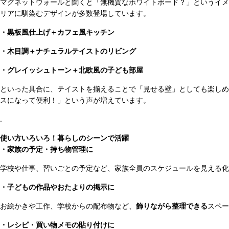
マグネットウォールと聞くと「無機質なホワイトボード？」というイメ
リアに馴染むデザインが多数登場しています。
・黒板風仕上げ＋カフェ風キッチン
・木目調＋ナチュラルテイストのリビング
・グレイッシュトーン＋北欧風の子ども部屋
といった具合に、テイストを揃えることで「見せる壁」としても楽しめ
スになって便利！」という声が増えています。
.
使い方いろいろ！暮らしのシーンで活躍
・家族の予定・持ち物管理に
学校や仕事、習いごとの予定など、家族全員のスケジュールを見える化
・子どもの作品やおたよりの掲示に
お絵かきや工作、学校からの配布物など、
飾りながら整理できる
スペー
・レシピ・買い物メモの貼り付けに