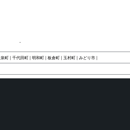
tact
Topics
大泉町
千代田町
明和町
板倉町
玉村町
みどり市
ください